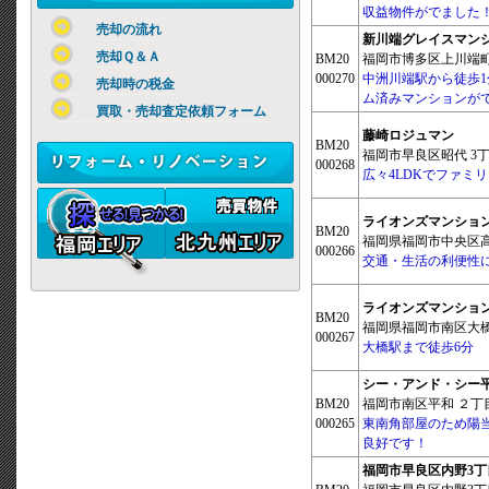
収益物件がでました
売却の流れ
新川端グレイスマン
売却Ｑ＆Ａ
BM20
福岡市博多区上川端町 
000270
中洲川端駅から徒歩1
売却時の税金
ム済みマンションが
買取・売却査定依頼フォーム
藤崎ロジュマン
BM20
福岡市早良区昭代 3丁目
000268
広々4LDKでファミ
ライオンズマンショ
BM20
福岡県福岡市中央区高砂
000266
交通・生活の利便性
ライオンズマンショ
BM20
福岡県福岡市南区大橋4
000267
大橋駅まで徒歩6分
シー・アンド・シー
BM20
福岡市南区平和 ２丁目6
000265
東南角部屋のため陽
良好です！
福岡市早良区内野3丁