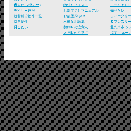
借りたい(北九州)
物件リクエスト
ルームアト
デイリー速報
お部屋探しマニュアル
売りたい
新着賃貸物件一覧
お部屋探Q&A
ウィークリ
特選物件
不動産用語集
＆マンスリ
貸したい
契約時の注意点
北九州市 シ
入居時の注意点
福岡市 ルー