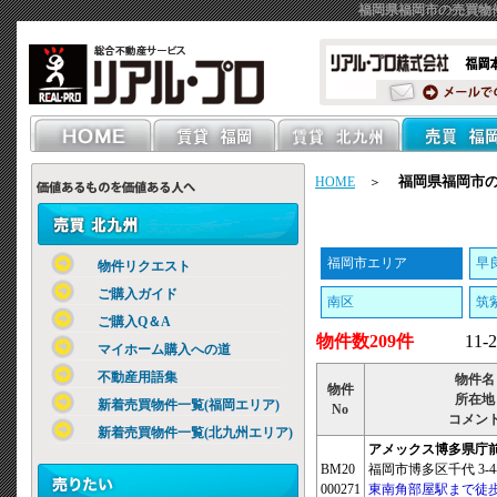
福岡県福岡市の売買物
福岡県福岡市
HOME
＞
福岡市エリア
早
物件リクエスト
ご購入ガイド
南区
筑
ご購入Q＆A
物件数209件
11-
マイホーム購入への道
不動産用語集
物件名
物件
所在地
新着売買物件一覧(福岡エリア)
No
コメン
新着売買物件一覧(北九州エリア)
アメックス博多県庁
BM20
福岡市博多区千代 3-4-
000271
東南角部屋駅まで徒歩