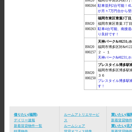
BM20
福岡市早良区内野3丁目 
000264
駐車並列2台可能！4
が月々7万円台から登
福岡市東区青葉3丁目
BM20
福岡市東区青葉 3丁目4
000263
駐車4台可能、南接道
り良好です！
天神パーク&#8231;
BM20
福岡市博多区対&#12218
000257
２ － １
天神パーク&#8231;
プレスタイル博多駅
福岡市博多区博多駅南
BM20
３６
000250
プレスタイル博多駅南
す！
借りたい(福岡)
ルームアトリエサービ
買いたい(福岡
デイリー速報
ス
新着賃貸物
新着賃貸物件一覧
ルームシェア
買いたい(北
特選物件
賃貸オフィス特集
新着賃貸物