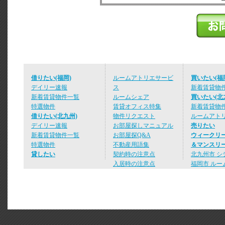
借りたい(福岡)
ルームアトリエサービ
買いたい(福
デイリー速報
ス
新着賃貸物
新着賃貸物件一覧
ルームシェア
買いたい(北
特選物件
賃貸オフィス特集
新着賃貸物
借りたい(北九州)
物件リクエスト
ルームアト
デイリー速報
お部屋探しマニュアル
売りたい
新着賃貸物件一覧
お部屋探Q&A
ウィークリ
特選物件
不動産用語集
＆マンスリ
貸したい
契約時の注意点
北九州市 シ
入居時の注意点
福岡市 ルー