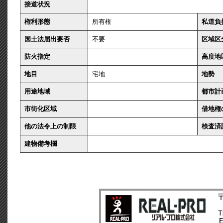
接道状況
権利形態
所有権
私道負
国土法届出要否
不要
区域区
防火指定
--
高度地
地目
宅地
地勢
用途地域
都市計
市街化区域
借地権
他の法令上の制限
検査済
建物備考欄