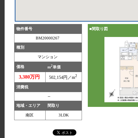
物件番号
■間取り図
BM20000267
種別
マンション
2
価格
m
単価
2
3,380万円
502,154円／m
消費税
--
地域・エリア
間取り
南区
3LDK