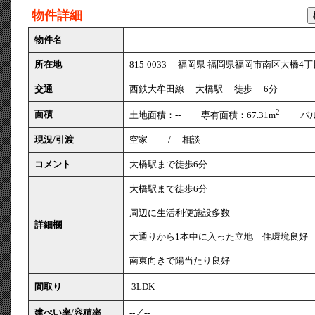
物件詳細
物件名
所在地
815-0033 福岡県 福岡県福岡市南区大橋4丁目
交通
西鉄大牟田線 大橋駅 徒歩 6分
2
面積
土地面積：-- 専有面積：67.31m
バルコ
現況/引渡
空家 / 相談
コメント
大橋駅まで徒歩6分
大橋駅まで徒歩6分
周辺に生活利便施設多数
詳細欄
大通りから1本中に入った立地 住環境良好
南東向きで陽当たり良好
間取り
3LDK
建ぺい率/容積率
--／--