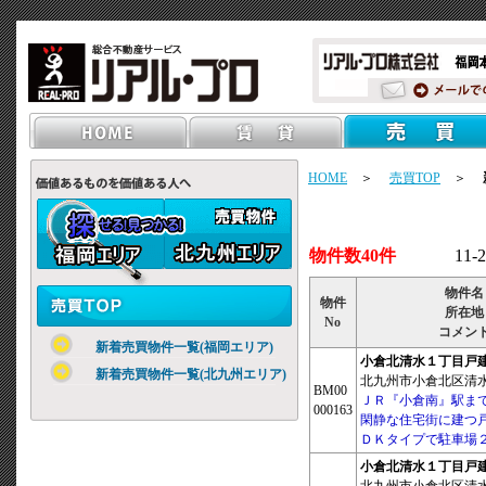
HOME
＞
売買TOP
＞
物件数40件
11-
物件名
物件
所在地
No
コメン
新着売買物件一覧(福岡エリア)
小倉北清水１丁目戸
新着売買物件一覧(北九州エリア)
北九州市小倉北区清水 1
BM00
ＪＲ『小倉南』駅ま
000163
閑静な住宅街に建つ戸
ＤＫタイプで駐車場
小倉北清水１丁目戸