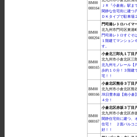
北九州市小倉北区清水 1
BM00
ＪＲ『小倉南』駅ま
000164
閑静な住宅街に建つ戸
ＤＫタイプで駐車場
門司港レトロハイマ
北九州市門司区東港町 1
BM00
門司港レトロすぐそ
000204
１階建てマンション
す。
小倉北三郎丸１丁目
北九州市小倉北区三
BM00
北九州モノレール【
000165
歩約１０分！３階建
宅！！
小倉北区熊谷３丁目
BM00
北九州市小倉北区熊谷
000166
JR日豊本線【南小倉
４分！
小倉北区赤坂３丁目
北九州市小倉北区赤
BM00
閑静住宅街に建つ、
000167
住宅！ ２面バルコ
好！！