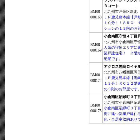
サンパーク・クレス
Ｂコート
BM00
北九州市戸畑区新池
000168
ＪＲ鹿児島本線【戸
１０分！！ＳＲＣ 
ションの１３階のお
小倉南区守恒４丁目
北九州市小倉南区守恒 4
BM00
人気の守恒エリアに
000169
築戸建住宅！ ２階
絶景です。
アクロス黒崎ロイヤ
北九州市八幡西区岡田町
BM00
ＪＲ鹿児島本線【黒
000174
１３分！ＲＣ１２階
の３階のお部屋です
小倉南区沼緑町３丁
北九州市小倉南区沼緑町 
BM00
小倉南区沼緑町３丁
000175
街に建つ新築戸建住
化・全居室収納あり